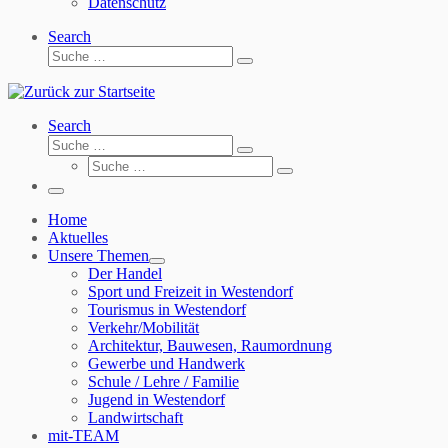
Datenschutz
Search
Suche
Suche
…
Search
Suche
Suche
Suche
…
Suche
…
Menü
Home
Aktuelles
Unsere Themen
Der Handel
Sport und Freizeit in Westendorf
Tourismus in Westendorf
Verkehr/Mobilität
Architektur, Bauwesen, Raumordnung
Gewerbe und Handwerk
Schule / Lehre / Familie
Jugend in Westendorf
Landwirtschaft
mit-TEAM