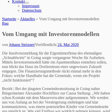
Kontakt
Impressum
Datenschutz
Startseite
»
Aktuelles
»
Vom Umgang mit Investorenmodellen
Bau
Vom Umgang mit Investorenmodellen
von
Johann Steixner
|
Veröffentlicht
24. Mai 2020
Die Insolvenzmeldung für die Eigentümerfirma des ehemaligen
„Schnablwirts“ in Going sorgte vergangene Woche für Aufsehen.
Mittels Investorenmodell hätte ein Apartmenthaus entstehen sollen,
nun blickt das Haus im Dorfzentrum einer ungewissen Zukunft
entgegen. Die Finanzierungsmethode rückt einmal mehr in den
Fokus: welche Handhabe hat die Gemeinde, wenn ein Projekt
„nicht funktioniert“?
Bezirk | Bei der jüngsten Gemeinderatssitzung in Going nahm
Bürgermeister Alexander Hochfilzer zur Causa Stellung: „Wir haben
schon Kontakt mit dem Masseverwalter aufgenommen. Wir werden
uns von Anfang an bei der Versteigerung einbringen und klar
kommunizieren, was einem potenziellen Käufer von Gemeindeseite
aus möglich ist. Wie viel Einfluss wir wirklich nehmen können, wird