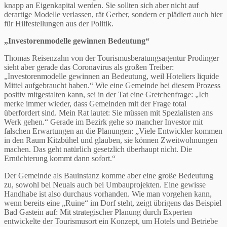
knapp an Eigenkapital werden. Sie sollten sich aber nicht auf
derartige Modelle verlassen, rät Gerber, sondern er plädiert auch hier
für Hilfestellungen aus der Politik.
„Investorenmodelle gewinnen Bedeutung“
Thomas Reisenzahn von der Tourismusberatungsagentur Prodinger
sieht aber gerade das Coronavirus als großen Treiber:
„Investorenmodelle gewinnen an Bedeutung, weil Hoteliers liquide
Mittel aufgebraucht haben.“ Wie eine Gemeinde bei diesem Prozess
positiv mitgestalten kann, sei in der Tat eine Gretchenfrage: „Ich
merke immer wieder, dass Gemeinden mit der Frage total
überfordert sind. Mein Rat lautet: Sie müssen mit Spezialisten ans
Werk gehen.“ Gerade im Bezirk gehe so mancher Investor mit
falschen Erwartungen an die Planungen: „Viele Entwickler kommen
in den Raum Kitzbühel und glauben, sie können Zweitwohnungen
machen. Das geht natürlich gesetzlich überhaupt nicht. Die
Ernüchterung kommt dann sofort.“
Der Gemeinde als Bauinstanz komme aber eine große Bedeutung
zu, sowohl bei Neuals auch bei Umbauprojekten. Eine gewisse
Handhabe ist also durchaus vorhanden. Wie man vorgehen kann,
wenn bereits eine „Ruine“ im Dorf steht, zeigt übrigens das Beispiel
Bad Gastein auf: Mit strategischer Planung durch Experten
entwickelte der Tourismusort ein Konzept, um Hotels und Betriebe