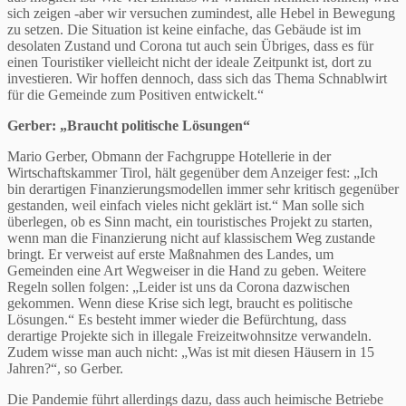
sich zeigen -aber wir versuchen zumindest, alle Hebel in Bewegung
zu setzen. Die Situation ist keine einfache, das Gebäude ist im
desolaten Zustand und Corona tut auch sein Übriges, dass es für
einen Touristiker vielleicht nicht der ideale Zeitpunkt ist, dort zu
investieren. Wir hoffen dennoch, dass sich das Thema Schnablwirt
für die Gemeinde zum Positiven entwickelt.“
Gerber: „Braucht politische Lösungen“
Mario Gerber, Obmann der Fachgruppe Hotellerie in der
Wirtschaftskammer Tirol, hält gegenüber dem Anzeiger fest: „Ich
bin derartigen Finanzierungsmodellen immer sehr kritisch gegenüber
gestanden, weil einfach vieles nicht geklärt ist.“ Man solle sich
überlegen, ob es Sinn macht, ein touristisches Projekt zu starten,
wenn man die Finanzierung nicht auf klassischem Weg zustande
bringt. Er verweist auf erste Maßnahmen des Landes, um
Gemeinden eine Art Wegweiser in die Hand zu geben. Weitere
Regeln sollen folgen: „Leider ist uns da Corona dazwischen
gekommen. Wenn diese Krise sich legt, braucht es politische
Lösungen.“ Es besteht immer wieder die Befürchtung, dass
derartige Projekte sich in illegale Freizeitwohnsitze verwandeln.
Zudem wisse man auch nicht: „Was ist mit diesen Häusern in 15
Jahren?“, so Gerber.
Die Pandemie führt allerdings dazu, dass auch heimische Betriebe